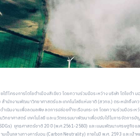
ใต้โครงการโตโยต้าเมืองสีเขียว โดยความร่วมมือระหว่าง บริษัท โตโยต้า ม
เทค) สำนักงานพัฒนาวิทยาศาสตร์และเทคโนโลยีแห่งชาติ (สวทช.) ตระหนักถ
อนการดำเนินงานเพื่อลดมลพิษ ลดการปล่อยก๊าซเรือนกระจก โดยความร่วมมือระ
นวิทยาศาสตร์ เทคโนโลยี และนวัตกรรมมาพัฒนาเพื่อปรับใช้ในการจัดการปัญ
: SDGs) ยุทธศาสตร์ชาติ 20 ปี (พ.ศ.2561-2580) และแผนพัฒนาเศรษฐกิจและส
มเป็นกลางทางคาร์บอน (Carbon Neutrality) ภายในปี พ.ศ. 2593 และเป้าหม