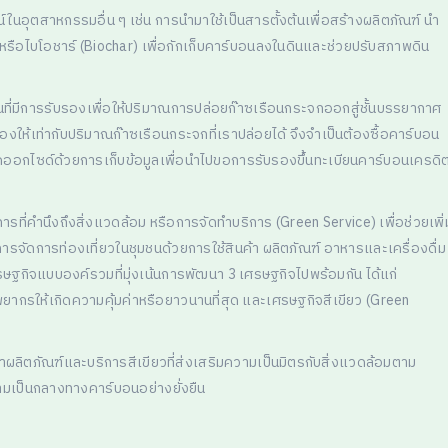
นอุตสาหกรรมอื่น ๆ เช่น การนำมาใช้เป็นสารตั้งต้นเพื่อสร้างผลิตภัณฑ์ นำ
พหรือไบโอชาร์ (Biochar) เพื่อกักเก็บคาร์บอนลงในดินและช่วยปรับสภาพดิน
ี่มีการรับรองเพื่อให้ปริมาณการปล่อยก๊าซเรือนกระจกออกสู่ชั้นบรรยากาศ
งให้เท่ากับปริมาณก๊าซเรือนกระจกที่เราปล่อยได้ จึงจำเป็นต้องซื้อคาร์บอน
ออกไซด์ด้วยการเก็บข้อมูลเพื่อนำไปขอการรับรองขึ้นทะเบียนคาร์บอนเครดิ
ารที่คำนึงถึงสิ่งแวดล้อม หรือการจัดทำบริการ (Green Service) เพื่อช่วยเพิ่
รจัดการท่องเที่ยวในชุมชนด้วยการใช้สินค้า ผลิตภัณฑ์ อาหารและเครื่องดื่ม
ศรษฐกิจแบบองค์รวมที่มุ่งเน้นการพัฒนา 3 เศรษฐกิจไปพร้อมกัน ได้แก่
พยากรให้เกิดความคุ้มค่าหรือยาวนานที่สุด และเศรษฐกิจสีเขียว (Green
ลิตภัณฑ์และบริการสีเขียวที่ส่งเสริมความเป็นมิตรกับสิ่งแวดล้อมตาม
ามเป็นกลางทางคาร์บอนอย่างยั่งยืน