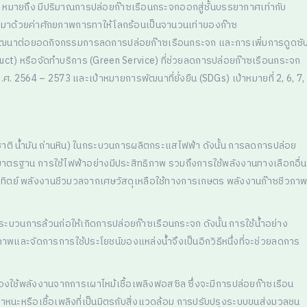
 หมายถึง มีปริมาณการปล่อยก๊าซเรือนกระจกออกสู่ชั้นบรรยากาศเท่ากับ
ยออกมาด้วยค่าศักยภาพการทาให้โลกร้อนเป็นจานวนเท่าของก๊าซ
ารพัฒนาต่อยอดกิจกรรมการลดการปล่อยก๊าซเรือนกระจก และการเพิ่มการดูดซั
ct) หรือจัดทำบริการ (Green Service) ที่ช่วยลดการปล่อยก๊าซเรือนกระจก
2564 – 2573 และเป้าหมายการพัฒนาที่ยั่งยืน (SDGs) เป้าหมายที่ 2, 6, 7,
าติ น้ำมัน ถ่านหิน) ในกระบวนการผลิตกระแสไฟฟ้า ดังนั้น การลดการปล่อย
มาตรฐาน การใช้ไฟฟ้าอย่างมีประสิทธิภาพ รวมถึงการใช้พลังงานทางเลือกอื่น
าทิตย์ พลังงานชีวมวลจากเศษวัสดุเหลือใช้ทางการเกษตร พลังงานก๊าซชีวภา
ระบวนการล้วนก่อให้เกิดการปล่อยก๊าซเรือนกระจก ดังนั้น การใช้น้ำอย่าง
าพและจัดการการใช้ประโยชน์ของแหล่งน้ำจึงเป็นอีกวิธีหนึ่งที่จะช่วยลดการ
ต้องใช้พลังงานจากการเผาไหม้เชื้อเพลิงฟอสซิล ซึ่งจะมีการปล่อยก๊าซเรือน
หนะหรือเชื้อเพลิงที่เป็นมิตรกับสิ่งแวดล้อม การปรับปรุงระบบขนส่งมวลชน