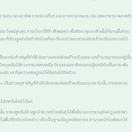
อน การประกอบอาชีพ การท่องเที่ยว และภาคการเกษตร เช่น เศษอาหาร พลาสติ
ะโยชน์สูงสุด การนำมาใช้ซ้า (Reuse) เพื่อยืดอายุของสิ่งนั้นให้นานขึ้นก่อน
อขยะที่ต้องถูกส่งไปกำจัดน้อยที่สุด ซึ่งจะช่วยลดการปล่อยก๊าซเรือนกระจกได้
ป็นแหล่งสำคัญที่ทำให้เกิดการปลดปล่อยก๊าซเรือนกระจกจำนวนมากออกสู่ชั้น
วัสดุเหลือใช้ทางการเกษตรหรือวัสดุธรรมชาติทดแทนปุ๋ยเคมียังเป็นการเพิ่ม
บบนิเวศ คืนความสมบูรณ์ให้กับดินได้อีกด้วย
่ง เป็นสาเหตุสาคัญที่ทำให้เกิดการปล่อยก๊าซเรือนกระจก ดังนั้น การลดการ
ช้เทคโนโลยี ได้แก่
 การปลูกต้นไม้ ปลูกป่านิเวศด้วยพันธุ์ไม้พื้นถิ่น และการอนุรักษ์ ดูแลรักษา
ิตในพื้นที่สีเขียวดังกล่าว เพื่อเป็นฐานข้อมูลทรัพยากร สามารถนำไปพัฒนาให้