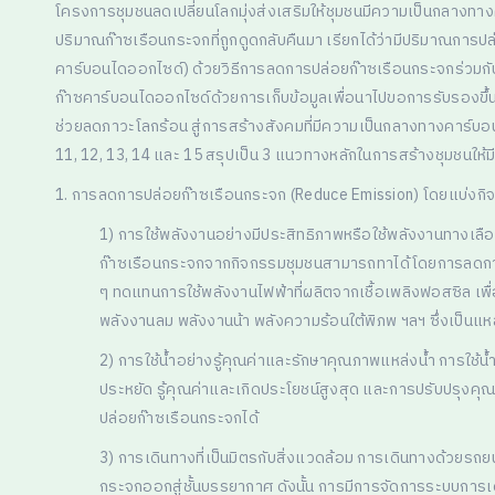
โครงการชุมชนลดเปลี่ยนโลกมุ่งส่งเสริมให้ชุมชนมีความเป็นกลางทา
ปริมาณก๊าซเรือนกระจกที่ถูกดูดกลับคืนมา เรียกได้ว่ามีปริมาณการป
คาร์บอนไดออกไซด์) ด้วยวิธีการลดการปล่อยก๊าซเรือนกระจกร่วมกั
ก๊าซคาร์บอนไดออกไซด์ด้วยการเก็บข้อมูลเพื่อนาไปขอการรับรองขึ้
ช่วยลดภาวะโลกร้อน สู่การสร้างสังคมที่มีความเป็นกลางทางคาร์บอน
11, 12, 13, 14 และ 15 สรุปเป็น 3 แนวทางหลักในการสร้างชุมชนให้
1. การลดการปล่อยก๊าซเรือนกระจก (Reduce Emission) โดยแบ่งกิ
1) การใช้พลังงานอย่างมีประสิทธิภาพหรือใช้พลังงานทางเลือ
ก๊าซเรือนกระจกจากกิจกรรมชุมชนสามารถทาได้โดยการลดการใช้
ๆ ทดแทนการใช้พลังงานไฟฟ้าที่ผลิตจากเชื้อเพลิงฟอสซิล เ
พลังงานลม พลังงานน้า พลังความร้อนใต้พิภพ ฯลฯ ซึ่งเป็นแหล่
2) การใช้น้ำอย่างรู้คุณค่าและรักษาคุณภาพแหล่งน้ำ การใช้น
ประหยัด รู้คุณค่าและเกิดประโยชน์สูงสุด และการปรับปรุงคุณ
ปล่อยก๊าซเรือนกระจกได้
3) การเดินทางที่เป็นมิตรกับสิ่งแวดล้อม การเดินทางด้วยรถย
กระจกออกสู่ชั้นบรรยากาศ ดังนั้น การมีการจัดการระบบการเด