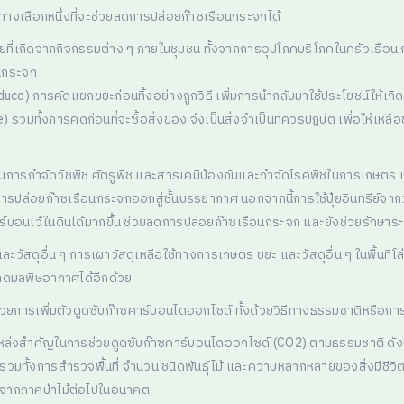
กทางเลือกหนึ่งที่จะช่วยลดการปล่อยก๊าซเรือนกระจกได้
ยที่เกิดจากกิจกรรมต่าง ๆ ภายในชุมชน ทั้งจากการอุปโภคบริโภคในครัวเรื
อนกระจก
e) การคัดแยกขยะก่อนทิ้งอย่างถูกวิธี เพิ่มการนำกลับมาใช้ประโยชน์ให้เกิดปร
ทั้งการคิดก่อนที่จะซื้อสิ่งของ จึงเป็นสิ่งจำเป็นที่ควรปฎิบัติ เพื่อให้เหลื
ในการกำจัดวัชพืช ศัตรูพืช และสารเคมีป้องกันและกำจัดโรคพืชในการเกษตร เ
การปล่อยก๊าซเรือนกระจกออกสู่ชั้นบรรยากาศ นอกจากนี้การใช้ปุ๋ยอินทรีย์จาก
าร์บอนไว้ในดินได้มากขึ้น ช่วยลดการปล่อยก๊าซเรือนกระจก และยังช่วยรักษาระ
ดุอื่น ๆ การเผาวัสดุเหลือใช้ทางการเกษตร ขยะ และวัสดุอื่น ๆ ในพื้นที่โล
ลดมลพิษอากาศได้อีกด้วย
ยการเพิ่มตัวดูดซับก๊าซคาร์บอนไดออกไซด์ ทั้งด้วยวิธีทางธรรมชาติหรือการใ
วเป็นแหล่งสำคัญในการช่วยดูดซับก๊าซคาร์บอนไดออกไซด์ (CO2) ตามธรรมชาติ ดังนั้น
มาณ รวมทั้งการสำรวจพื้นที่ จำนวน ชนิดพันธุ์ไม้ และความหลากหลายของสิ่งมีชีว
ิตจากภาคป่าไม้ต่อไปในอนาคต