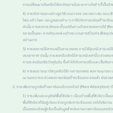
การเปลี่ยนมาเดินหรือใช้รถจักรยานในระยะทางใกล้ ๆ ก็เป็นอี
4) การจัดการขยะอย่างถูกวิธี ครบวงจร และเหมาะสม ของเสี
โฟม แก้ว โลหะ ขยะมูลฝอยต่าง ๆ ทาให้เกิดการปล่อยก๊าซเรื
ดังนั้น การลดการเกิดขยะตั้งแต่ต้นทางด้วยการลดการใช้ (Reduc
กลายเป็นขยะ การคัดแยกส่งเข้ากระบวนการรีไซเคิล (Recycle) รวม
อย่างมาก
5) การลดการใช้สารเคมีในการเกษตร การใช้ปุ๋ยเคมี สารเคมี
บรรยากาศ ดังนั้น การลดหรือเลิกใช้สารเคมีเหล่านี้จะช่วยลด
การสะสมอินทรียวัตถุในดิน ซึ่งทำให้เกิดการตรึงและเก็บกักค
6) การลดการเผาวัสดุเหลือใช้ทางการเกษตร ลดการเผาขยะและวัส
เผานอกจากจะช่วยลดการปล่อยก๊าซเรือนกระจกแล้ว ยังช่วย
2. การเพิ่มการดูดซับก๊าซคาร์บอนไดออกไซด์ (More Adsorption) ด้ว
1) การเพิ่มและอนุรักษ์พื้นที่สีเขียว เนื่องด้วยพื้นที่สีเขีย
พื้นที่สีเขียวที่มีอยู่เดิมจะช่วยดูดซับกาซเรือนกระจกได้ปริ
เป็นแหล่งเรียนรู้หรือเป็นข้อมูลสำหรับการขายคาร์บอนเครด