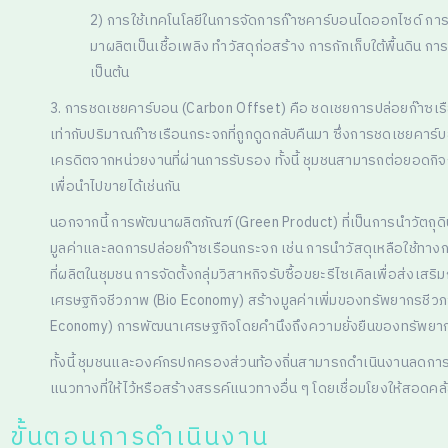
2) การใช้เทคโนโลยีในการจัดการก๊าซคาร์บอนไดออกไซด์ การใช
มาผลิตเป็นเชื้อเพลิง ทำวัสดุก่อสร้าง การกักเก็บใต้พื้นด
เป็นต้น
3. การชดเชยคาร์บอน (Carbon Offset) คือ ชดเชยการปล่อยก๊าซเรื
เท่ากับปริมาณก๊าซเรือนกระจกที่ถูกดูดกลับคืนมา ซึ่งการชดเชยคาร์บ
เครดิตจากหน่วยงานที่ผ่านการรับรอง ทั้งนี้ ชุมชนสามารถต่อยอด
เพื่อนำไปขายได้เช่นกัน
นอกจากนี้ การพัฒนาผลิตภัณฑ์ (Green Product) ที่เป็นการนำวัตถุดิบ
มูลค่าและลดการปล่อยก๊าซเรือนกระจก เช่น การนำวัสดุเหลือใช้ทางก
ที่ผลิตในชุมชน การจัดตั้งกลุ่มวิสาหกิจรับซื้อขยะรีไซเคิลเพื่อส่
เศรษฐกิจชีวภาพ (Bio Economy) สร้างมูลค่าเพิ่มของทรัพยากรชีวภาพ
Economy) การพัฒนาเศรษฐกิจโดยคำนึงถึงความยั่งยืนของทรัพยา
ทั้งนี้ ชุมชนและองค์กรปกครองส่วนท้องถิ่นสามารถดำเนินงานลดการ
แนวทางที่ให้ไว้หรือสร้างสรรค์แนวทางอื่น ๆ โดยเชื่อมโยงให้สอดค
ขั้นตอนการดำเนินงาน