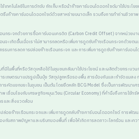
้เทคโนโลยีในการดักจับ กักเก็บ หรือนำก๊าซคาร์บอนไดออกไซด์มาใช้ประโยชน์ใ
ิน การตรึงก๊าซคาร์บอนไดออกไซด์ด้วยสาหร่ายขนาดเล็ก รวมถึงการทำถ่านชีวภา
อนกระจกด้วยการซื้อคาร์บอนเครดิต (Carbon Credit Offset) จากหน่วยงานท
อนจะเกิดขึ้นเมื่อเราไม่สามารถลดหรือเพิ่มการดูดซับก๊าซเรือนกระจกด้วยตนเอ
กิจกรรมการลดการปล่อยก๊าซเรือนกระจก และการเพิ่มการดูดซับก๊าซคาร์บอนได
ที่มีในพื้นที่หรือวัสดุเหลือใช้ในชุมชนกลับมาใช้ประโยชน์ และผลิตด้วยกระบวนก
ารเกษตรมาแปรรูปเป็นปุ๋ย วัสดุปลูกหรือรองพื้น สารป้องกันและกำจัดแมลง กา
งเสริมการคัดแยกขยะในชุมชน เป็นต้น โดยยึดหลัก BCG Model ซึ่งเป็นการพัฒนาเ
 เชื่อมโยงกับเศรษฐกิจหมุนเวียน (Circular Economy) ที่คำนึงถึงการใช้ทรั
กรและสิ่งแวดล้อม
ปล่อยก๊าซเรือนกระจกและเพิ่มการดูดกลับก๊าซคาร์บอนไดออกไซด์ การพัฒนาผ
ล้องกับสภาพปัญหาและบริบทของพื้นที่ เพื่อให้เกิดการลดภาวะโลกร้อน และคว