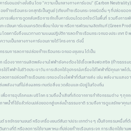
งคาร์บอนอย่างยั่งยืน โดย “ความเป็นกลางทางคาร์บอน” (Carbon Neutrality)
ล่อยก๊าซเรือนกระจกสุทธิเป็นศูนย์ (เทียบก๊าซเรือนกระจกชนิดอื่น ๆ ที่ปล่อ
บการเพิ่มการดูดกลับหรือการกักเก็บคาร์บอนไดออกไซด์ในพื้นที่ รวมถึงก
นทะเบียนคาร์บอนเครดิตเพื่อนาไปขาย หรือการพัฒนาผลิตภัณฑ์ (Green Produ
 โดยคานึงถึงแนวทางตามแผนปฏิบัติการลดก๊าซเรือนกระจกของประเทศ ปี พ.ศ. 
มีความเป็นกลางทางคาร์บอนภายใต้โครงการ ดังนี้
จกรรมการลดการปล่อยก๊าซเรือนกระจกของชุมชน ได้เป็น
ก เนื่องจากการผลิตพลังงานไฟฟ้ายังคงต้องใช้เชื้อเพลิงฟอสซิล (ก๊าซธรรมช
ไฟฟ้าในชีวิตประจาวัน การเลือกใช้อุปกรณ์เครื่องใช้ไฟฟ้าที่มีคุณภาพได้
พื่อลดการปล่อยก๊าซเรือนกระจกของโรงไฟฟ้าที่ต้นสายส่ง เช่น พลังงานแสงอ
งพลังงานที่ไม่ส่งผลกระทบต่อสิ่งแวดล้อมและมีอยู่ในท้องถิ่น
้ำเพื่อการอุปโภคและบริโภค รวมถึงน้ำเสียที่เกิดจากการทำกิจกรรมต่าง ๆ ทุกก
ภาพน้ำที่ใช้แล้วก่อนปล่อยออกสู่แหล่งน้ำธรรมชาติ รวมถึงการดูแลรักษาคุณภ
นต์ รถจักรยานยนต์ หรือเครื่องยนต์สันดาปประเภทต่าง ๆ เป็นกิจกรรมหนึ่งที่
ินทางที่ดี หรือลดการใช้ยานพาหนะที่ปล่อยก๊าซเรือนกระจก การเลือกใช้ยานพา